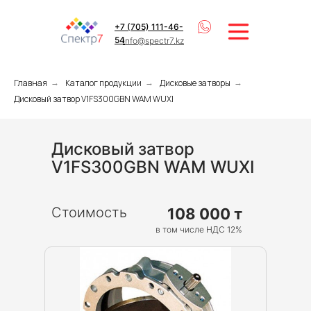
+7 (705) 111-46-
54
info@spectr7.kz
Главная
Каталог продукции
Дисковые затворы
→
→
→
Дисковый затвор V1FS300GBN WAM WUXI
Дисковый затвор
V1FS300GBN WAM WUXI
Стоимость
108 000 т
в том числе НДС 12%