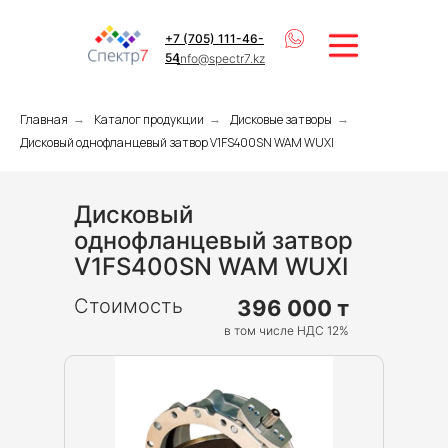
+7 (705) 111-46-
54
info@spectr7.kz
Главная
Каталог продукции
Дисковые затворы
→
→
→
Дисковый однофланцевый затвор V1FS400SN WAM WUXI
Дисковый
однофланцевый затвор
V1FS400SN WAM WUXI
Стоимость
396 000 т
в том числе НДС 12%